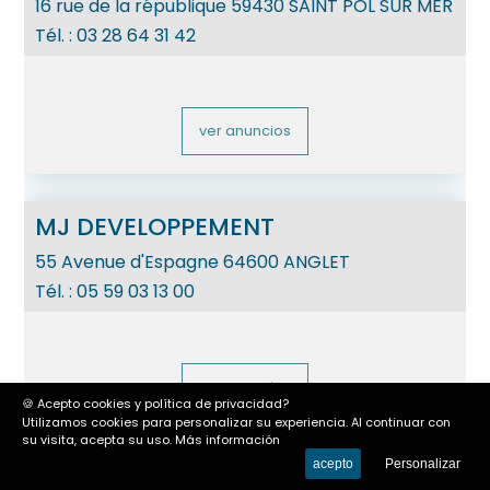
16 rue de la république
59430
SAINT POL SUR MER
Tél. :
03 28 64 31 42
ver anuncios
MJ DEVELOPPEMENT
55 Avenue d'Espagne
64600
ANGLET
Tél. :
05 59 03 13 00
ver anuncios
🍪 Acepto cookies y política de privacidad?
Utilizamos cookies para personalizar su experiencia. Al continuar con
su visita, acepta su uso.
Más información
acepto
Personalizar
PREFECTURE IMMOBILIER