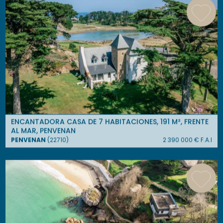
ENCANTADORA CASA DE 7 HABITACIONES, 191 M², FRENTE
AL MAR, PENVENAN
PENVENAN
(
22710
)
2 390 000
€ F.A.I