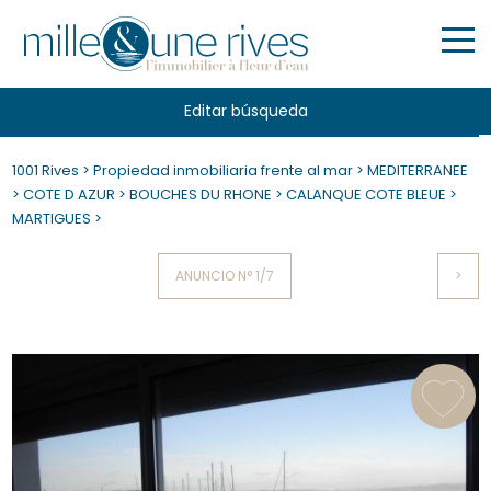
Editar búsqueda
1001 Rives
>
Propiedad inmobiliaria frente al mar
>
MEDITERRANEE
>
COTE D AZUR
>
BOUCHES DU RHONE
>
CALANQUE COTE BLEUE
>
MARTIGUES
>
ANUNCIO N° 1/7
>