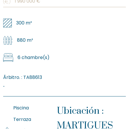
1 990 000
€
300 m²
880 m²
6 chambre(s)
Ãrbitro. :
TA88613
.
Piscina
Ubicación :
Terraza
MARTIGUES