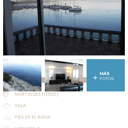
MARTIGUES
(
13500
)
VILLA
PIES EN EL AGUA