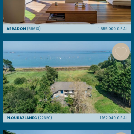
ARRADON
(
56610
)
1 855 000
€ F.A.I
PLOUBAZLANEC
(
22620
)
1 162 040
€ F.A.I