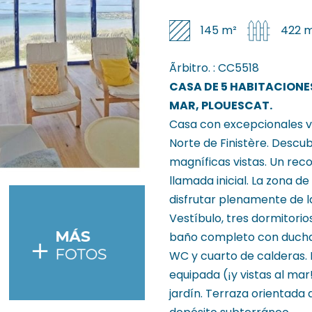
145 m²
422 
Ãrbitro. :
CC5518
CASA DE 5 HABITACIONES
MAR, PLOUESCAT.
Casa con excepcionales vi
Norte de Finistère. Desc
magníficas vistas. Un reco
llamada inicial. La zona d
disfrutar plenamente de la
Vestíbulo, tres dormitor
baño completo con ducha 
WC y cuarto de calderas.
equipada (¡y vistas al mar
jardín. Terraza orientada 