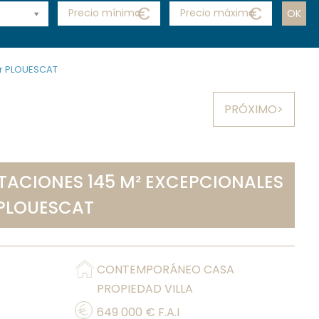
ar PLOUESCAT
PRÓXIMO>
ITACIONES 145 M² EXCEPCIONALES
 PLOUESCAT
CONTEMPORÁNEO CASA
PROPIEDAD VILLA
649 000
€ F.A.I