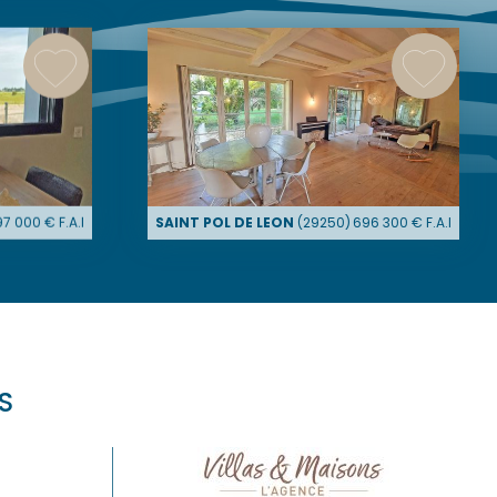
97 000
€ F.A.I
SAINT POL DE LEON
(
29250
)
696 300
€ F.A.I
S
AT
Maisons de prestige PLOUESCAT