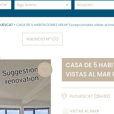
Algo bueno
Situación
OUESCAT
>
CASA DE 5 HABITACIONES 145 M² Excepcionales vistas al m
ANUNCIO N° 1/12
CASA DE 5 HAB
VISTAS AL MAR
PLOUESCAT
(
29430
)
VISTAS AL MAR