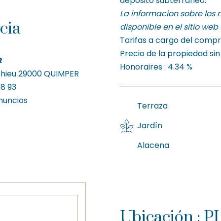
depósito subterráneo.
La informacion sobre los 
cia
disponible en el sitio we
Tarifas a cargo del comp
Precio de la propiedad sin
R
Honoraires : 4.34 %
thieu
29000
QUIMPER
8 93
nuncios
Terraza
Jardín
Alacena
Ubicación : 