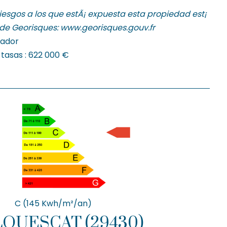
riesgos a los que estÃ¡ expuesta esta propiedad est¡
b de Georisques:
www.georisques.gouv.fr
rador
 tasas : 622 000 €
C (145 Kwh/m²/an)
PLOUESCAT (29430)