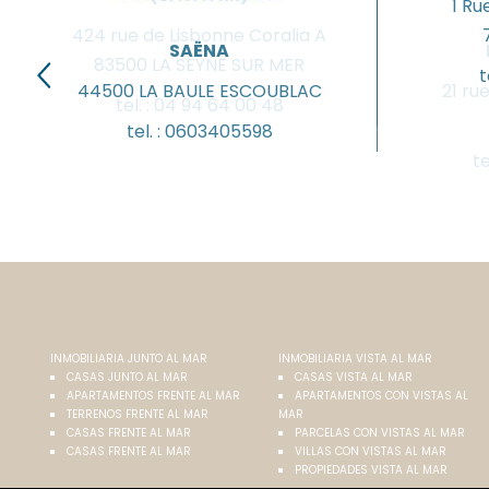
1 R
424 rue de Lisbonne Coralia A
SAËNA
83500
LA SEYNE SUR MER
t
44500
LA BAULE ESCOUBLAC
21 ru
tel. :
04 94 64 00 48
tel. :
0603405598
te
INMOBILIARIA JUNTO AL MAR
INMOBILIARIA VISTA AL MAR
CASAS JUNTO AL MAR
CASAS VISTA AL MAR
APARTAMENTOS FRENTE AL MAR
APARTAMENTOS CON VISTAS AL
TERRENOS FRENTE AL MAR
MAR
CASAS FRENTE AL MAR
PARCELAS CON VISTAS AL MAR
CASAS FRENTE AL MAR
VILLAS CON VISTAS AL MAR
PROPIEDADES VISTA AL MAR