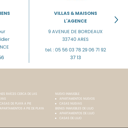
BIENS
VILLAS & MAISONS
L'AGENCE
eur
9 AVENUE DE BORDEAUX
dier
33740
ARES
ANCE
tel. :
05 56 03 78 29 06 71 92
56
37 13
ENES RAÍCES CERCA DE LAS
NUEVO INMUEBLE
AYAS
APARTAMENTOS NUEVOS
CASAS DE PLAYA A PIE
CASAS NUEVAS
APARTAMENTOS A PIE DE PLAYA
BIENES INMUEBLES DE LUJO
APARTAMENTOS DE LUJO
CASAS DE LUJO