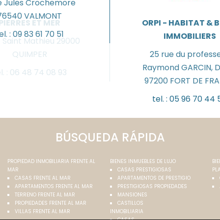
ue Jules Crochemore
76540
VALMONT
PIERRES ET MER
ORPI - HABITAT & 
el. :
09 83 61 70 51
IMMOBILIERS
e Saint Mathieu
29000
QUIMPER
25 rue du profess
Raymond GARCIN, Di
l. :
06 48 74 08 93
97200
FORT DE FR
tel. :
05 96 70 44 
BÚSQUEDA RÁPIDA
PROPIEDAD INMOBILIARIA FRENTE AL
BIENES INMUEBLES DE LUJO
BI
MAR
CASAS PRESTIGIOSAS
PL
CASAS FRENTE AL MAR
APARTAMENTOS DE PRESTIGIO
APARTAMENTOS FRENTE AL MAR
PRESTIGIOSAS PROPIEDADES
TERRENO FRENTE AL MAR
MANSIONES
PROPIEDADES FRENTE AL MAR
CASTILLOS
VILLAS FRENTE AL MAR
INMOBILIARIA
CASAS